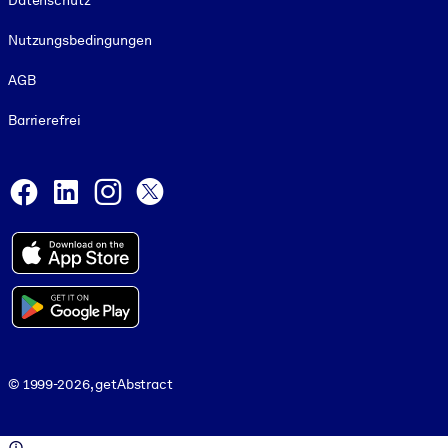
Datenschutz
Nutzungsbedingungen
AGB
Barrierefrei
Social and Apps
Facebook
LinkedIn
Instagram
X
© 1999-2026, getAbstract
© 1999-2026, getAbstract