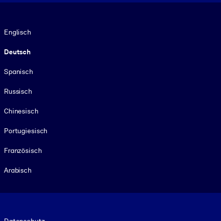
Sprache
Englisch
Deutsch
Spanisch
Russisch
Chinesisch
Portugiesisch
Französisch
Arabisch
Footer legal