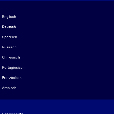
Sprache
Englisch
Deutsch
Spanisch
Russisch
Chinesisch
Portugiesisch
Französisch
Arabisch
Footer legal