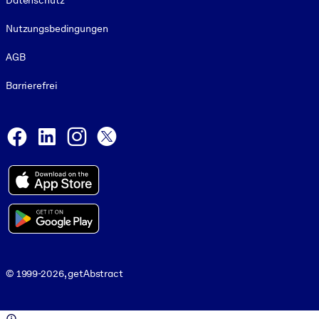
Datenschutz
Nutzungsbedingungen
AGB
Barrierefrei
Social and Apps
Facebook
LinkedIn
Instagram
X
© 1999-2026, getAbstract
© 1999-2026, getAbstract