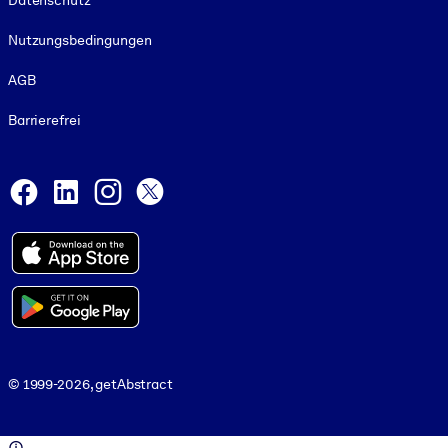
Datenschutz
Nutzungsbedingungen
AGB
Barrierefrei
Social and Apps
Facebook
LinkedIn
Instagram
X
© 1999-2026, getAbstract
© 1999-2026, getAbstract