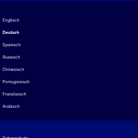
Sprache
Englisch
Deutsch
Spanisch
Russisch
Chinesisch
Portugiesisch
Französisch
Arabisch
Footer legal