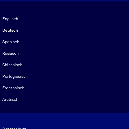
Sprache
Englisch
Deutsch
Spanisch
Russisch
Chinesisch
Portugiesisch
Französisch
Arabisch
Footer legal