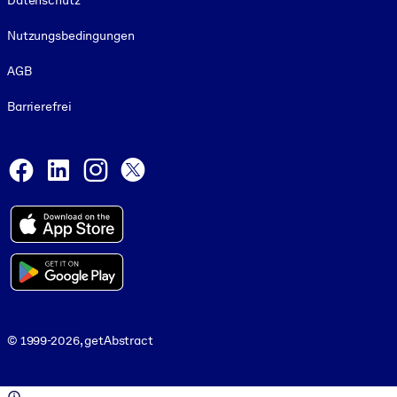
Datenschutz
Nutzungsbedingungen
AGB
Barrierefrei
Social and Apps
Facebook
LinkedIn
Instagram
X
© 1999-2026, getAbstract
© 1999-2026, getAbstract