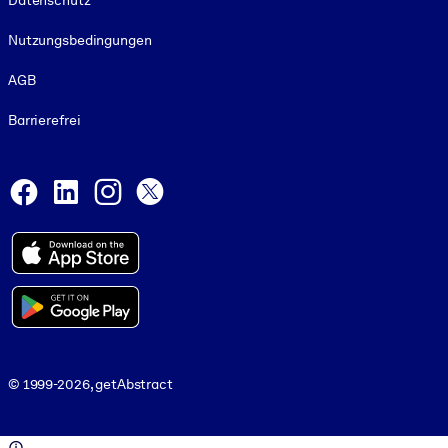
Datenschutz
Nutzungsbedingungen
AGB
Barrierefrei
Social and Apps
Facebook
LinkedIn
Instagram
X
© 1999-2026, getAbstract
© 1999-2026, getAbstract