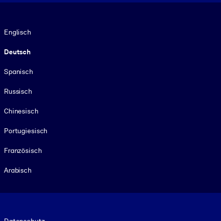
Sprache
Englisch
Deutsch
Spanisch
Russisch
Chinesisch
Portugiesisch
Französisch
Arabisch
Footer legal