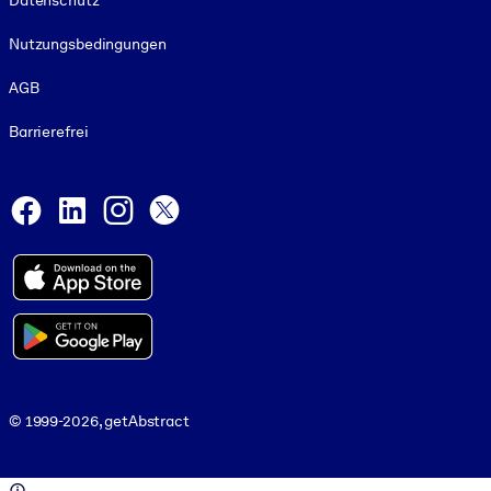
Datenschutz
Nutzungsbedingungen
AGB
Barrierefrei
Social and Apps
Facebook
LinkedIn
Instagram
X
© 1999-2026, getAbstract
© 1999-2026, getAbstract