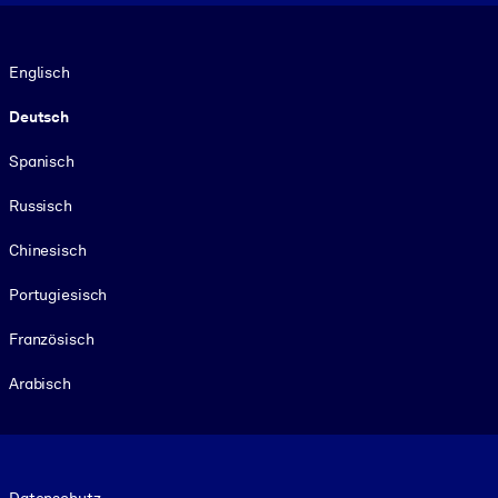
Sprache
Englisch
Deutsch
Spanisch
Russisch
Chinesisch
Portugiesisch
Französisch
Arabisch
Footer legal