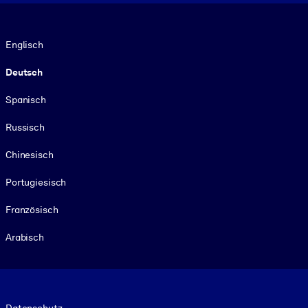
Sprache
Englisch
Deutsch
Spanisch
Russisch
Chinesisch
Portugiesisch
Französisch
Arabisch
Footer legal