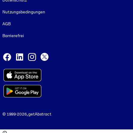
Datenschutz
Nutzungsbedingungen
AGB
Barrierefrei
Social and Apps
Facebook
LinkedIn
Instagram
X
© 1999-2026, getAbstract
© 1999-2026, getAbstract