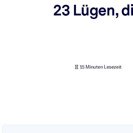
23 Lügen, d
NACH SYSTEM
Für LMS/LXP
Integrieren Sie kompaktes, verifiziertes Wissen in Ihr LMS/LXP für
Für Unternehmensbibliotheken
Bereichern Sie Ihre Unternehmensbibliothek mit vertrauenswürdi
Für KI-Systeme
Nutzen Sie verlässliches, strukturiertes Wissen, um die Ergebnisse
15 Minuten Lesezeit