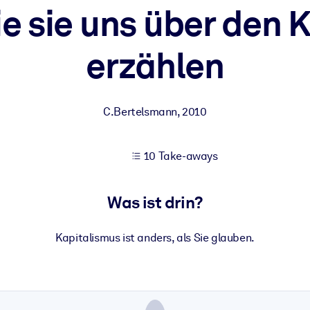
ie sie uns über den 
erzählen
 bessere Lernergebnisse.
gem, praxisnahem Business-Wissen.
C.Bertelsmann
,
2010
 Ihrer KI-Systeme zu optimieren.
10 Take-aways
Was ist drin?
Kapitalismus ist anders, als Sie glauben.