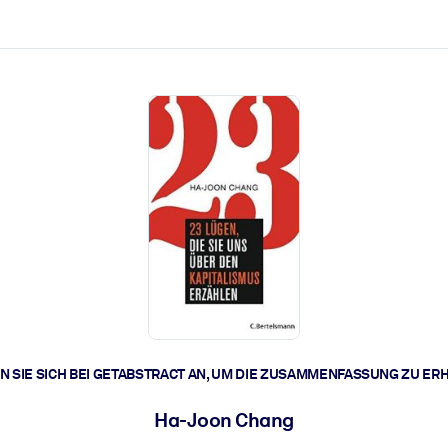
zen aus.
r.
zu lösen und schneller zu handeln.
t braucht.
 SIE SICH BEI GETABSTRACT AN, UM DIE ZUSAMMENFASSUNG ZU ER
Ha-Joon Chang