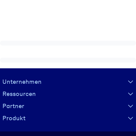
Visually hidden Text
Unternehmen
Ressourcen
Partner
Produkt