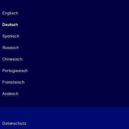
Sprache
Englisch
Deutsch
Spanisch
Russisch
Chinesisch
Portugiesisch
Französisch
Arabisch
Footer legal
Datenschutz