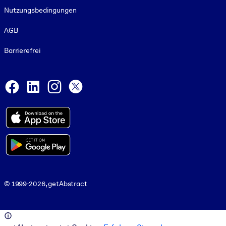
Nutzungsbedingungen
AGB
Barrierefrei
Social and Apps
Facebook
LinkedIn
Instagram
X
© 1999-2026, getAbstract
© 1999-2026, getAbstract