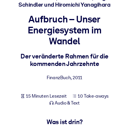
Schindler und Hiromichi Yanagihara
Gesundheit & Wohlbefinden
Bauen Sie eine gesunde und resiliente Belegschaft auf.
Aufbruch – Unser
Energiesystem im
NACH SYSTEM
Wandel
Für LMS/LXP
Integrieren Sie kompaktes, verifiziertes Wissen in Ihr LMS/LXP für
Der veränderte Rahmen für die
bessere Lernergebnisse.
kommenden Jahrzehnte
Für Unternehmensbibliotheken
Bereichern Sie Ihre Unternehmensbibliothek mit
FinanzBuch
,
2011
vertrauenswürdigem, praxisnahem Business-Wissen.
Für KI-Systeme
15 Minuten Lesezeit
10 Take-aways
Nutzen Sie verlässliches, strukturiertes Wissen, um die Ergebnisse
Audio & Text
Ihrer KI-Systeme zu optimieren.
Was ist drin?