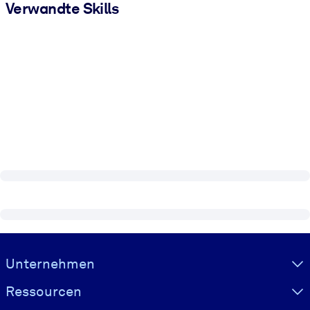
Verwandte Skills
Visually hidden Text
Unternehmen
Ressourcen