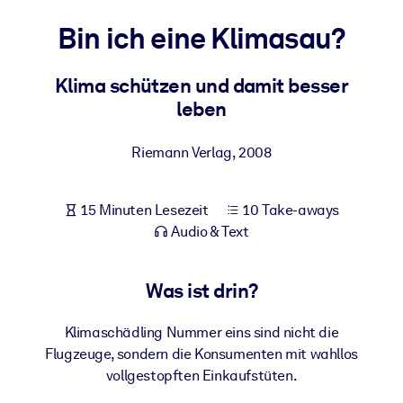
Gesundheit & Wohlbefinden
Bin ich eine Klimasau?
Bauen Sie eine gesunde und resiliente Belegschaft auf.
Klima schützen und damit besser
leben
NACH SYSTEM
Für LMS/LXP
Riemann Verlag
,
2008
Integrieren Sie kompaktes, verifiziertes Wissen in Ihr LMS/LXP für
bessere Lernergebnisse.
Für Unternehmensbibliotheken
15 Minuten Lesezeit
10 Take-aways
Audio & Text
Bereichern Sie Ihre Unternehmensbibliothek mit
vertrauenswürdigem, praxisnahem Business-Wissen.
Was ist drin?
Für KI-Systeme
Nutzen Sie verlässliches, strukturiertes Wissen, um die Ergebnisse
Klimaschädling Nummer eins sind nicht die
Ihrer KI-Systeme zu optimieren.
Flugzeuge, sondern die Konsumenten mit wahllos
vollgestopften Einkaufstüten.