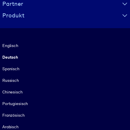
Partner
Produkt
Sprache
Englisch
Deutsch
Spanisch
Russisch
Chinesisch
Portugiesisch
Französisch
Arabisch