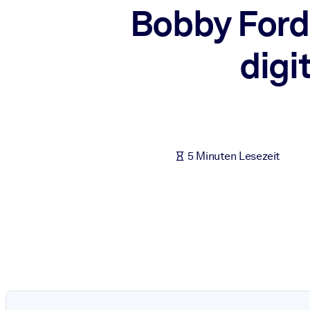
Bobby Ford 
NACH SYSTEM
Für LMS/LXP
digi
Integrieren Sie kompaktes, verifiziertes Wissen in Ihr LMS/LXP für
Für Unternehmensbibliotheken
Bereichern Sie Ihre Unternehmensbibliothek mit vertrauenswürdi
Für KI-Systeme
Nutzen Sie verlässliches, strukturiertes Wissen, um die Ergebnisse
5 Minuten Lesezeit