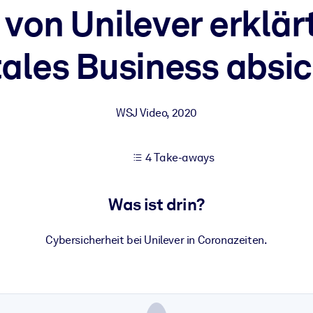
von Unilever erklärt,
tales Business absi
 bessere Lernergebnisse.
gem, praxisnahem Business-Wissen.
WSJ Video
,
2020
 Ihrer KI-Systeme zu optimieren.
4 Take-aways
Was ist drin?
Cybersicherheit bei Unilever in Coronazeiten.