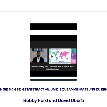
zen aus.
r.
zu lösen und schneller zu handeln.
t braucht.
 SIE SICH BEI GETABSTRACT AN, UM DIE ZUSAMMENFASSUNG ZU ER
Bobby Ford und David Uberti