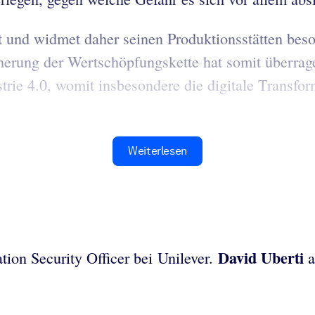
it und widmet daher seinen Produktionsstätten bes
cherung der Wertschöpfungskette hat somit überra
rie 4.0, womit insbesondere die digitale Transform
Weiterlesen
David Uberti
tion Security Officer bei Unilever.
a