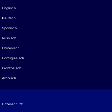
Sprache
Englisch
Deutsch
Spanisch
Russisch
Chinesisch
Portugiesisch
Französisch
Arabisch
Footer legal
Datenschutz