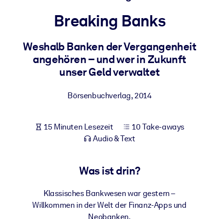
Gesundheit & Wohlbefinden
Breaking Banks
Bauen Sie eine gesunde und resiliente Belegschaft auf.
Weshalb Banken der Vergangenheit
angehören – und wer in Zukunft
NACH SYSTEM
Für LMS/LXP
unser Geld verwaltet
Integrieren Sie kompaktes, verifiziertes Wissen in Ihr LMS/LXP für
bessere Lernergebnisse.
Börsenbuchverlag
,
2014
Für Unternehmensbibliotheken
15 Minuten Lesezeit
10 Take-aways
Bereichern Sie Ihre Unternehmensbibliothek mit
Audio & Text
vertrauenswürdigem, praxisnahem Business-Wissen.
Für KI-Systeme
Was ist drin?
Nutzen Sie verlässliches, strukturiertes Wissen, um die Ergebnisse
Ihrer KI-Systeme zu optimieren.
Klassisches Bankwesen war gestern –
Willkommen in der Welt der Finanz-Apps und
Neobanken.