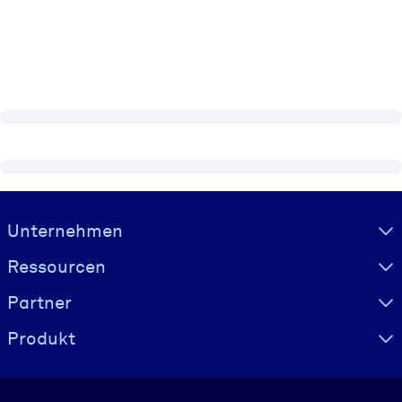
Visually hidden Text
Unternehmen
Ressourcen
Partner
Produkt