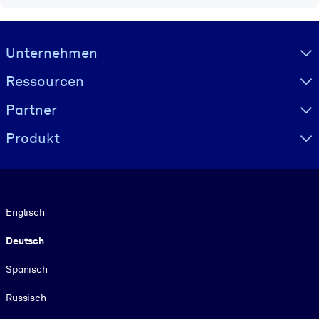
Visually hidden Text
Unternehmen
Ressourcen
Partner
Produkt
Sprache
Englisch
Deutsch
Spanisch
Russisch