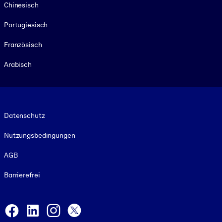
Chinesisch
Portugiesisch
Französisch
Arabisch
Footer legal
Datenschutz
Nutzungsbedingungen
AGB
Barrierefrei
Social and Apps
Facebook
LinkedIn
Instagram
X