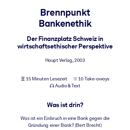
Gesundheit & Wohlbefinden
Brennpunkt
Bauen Sie eine gesunde und resiliente Belegschaft auf.
Bankenethik
NACH SYSTEM
Der Finanzplatz Schweiz in
Für LMS/LXP
wirtschaftsethischer Perspektive
Integrieren Sie kompaktes, verifiziertes Wissen in Ihr LMS/LXP für
bessere Lernergebnisse.
Haupt Verlag
,
2003
Für Unternehmensbibliotheken
Bereichern Sie Ihre Unternehmensbibliothek mit
15 Minuten Lesezeit
10 Take-aways
vertrauenswürdigem, praxisnahem Business-Wissen.
Audio & Text
Für KI-Systeme
Nutzen Sie verlässliches, strukturiertes Wissen, um die Ergebnisse
Was ist drin?
Ihrer KI-Systeme zu optimieren.
Was ist ein Einbruch in eine Bank gegen die
Gründung einer Bank? (Bert Brecht)