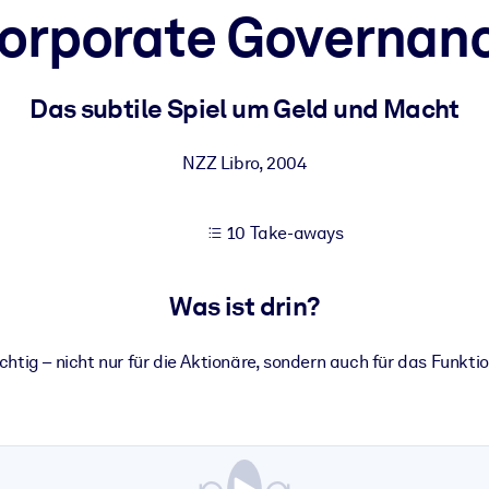
orporate Governan
 bessere Lernergebnisse.
Das subtile Spiel um Geld und Macht
gem, praxisnahem Business-Wissen.
NZZ Libro
,
2004
10 Take-aways
 Ihrer KI-Systeme zu optimieren.
Was ist drin?
htig – nicht nur für die Aktionäre, sondern auch für das Funktio