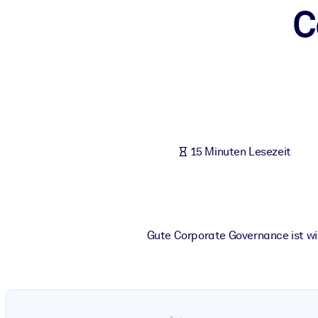
C
NACH SYSTEM
Für LMS/LXP
Integrieren Sie kompaktes, verifiziertes Wissen in Ihr LMS/LXP für
Für Unternehmensbibliotheken
Bereichern Sie Ihre Unternehmensbibliothek mit vertrauenswürdi
Für KI-Systeme
15 Minuten Lesezeit
Nutzen Sie verlässliches, strukturiertes Wissen, um die Ergebnisse
Gute Corporate Governance ist wic