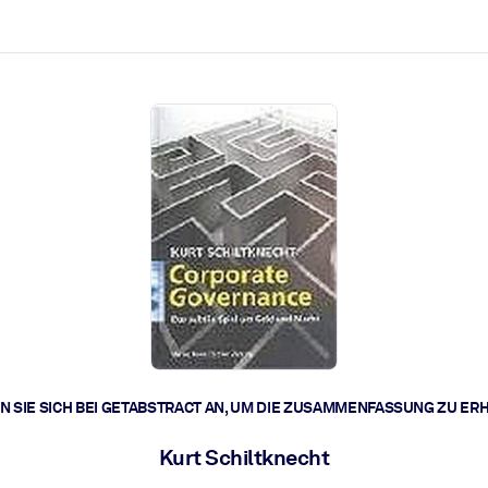
zen aus.
r.
zu lösen und schneller zu handeln.
t braucht.
 SIE SICH BEI GETABSTRACT AN, UM DIE ZUSAMMENFASSUNG ZU ER
Kurt Schiltknecht