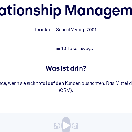
ationship Managem
 bessere Lernergebnisse.
Frankfurt School Verlag
,
2001
gem, praxisnahem Business-Wissen.
10 Take-aways
 Ihrer KI-Systeme zu optimieren.
Was ist drin?
e, wenn sie sich total auf den Kunden ausrichten. Das Mittel
(CRM).