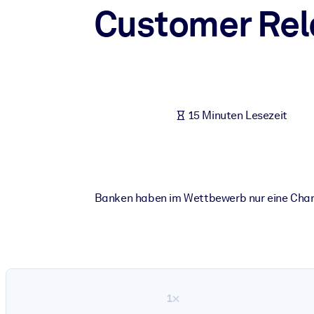
Customer Rel
NACH SYSTEM
Für LMS/LXP
Integrieren Sie kompaktes, verifiziertes Wissen in Ihr LMS/LXP für
Für Unternehmensbibliotheken
Bereichern Sie Ihre Unternehmensbibliothek mit vertrauenswürdi
15 Minuten Lesezeit
Für KI-Systeme
Nutzen Sie verlässliches, strukturiertes Wissen, um die Ergebnisse
Banken haben im Wettbewerb nur eine Chanc
1×