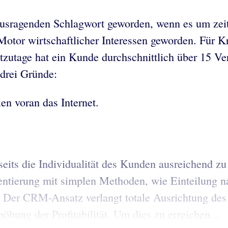
usragenden Schlagwort geworden, wenn es um zeit
tor wirtschaftlicher Interessen geworden. Für Kre
tage hat ein Kunde durchschnittlich über 15 Vert
 drei Gründe:
en voran das Internet.
seits die Individualität des Kunden ausreichend zu
ntierung mit simplen Methoden, wie Einteilung n
s. Der CRM-Ansatz verlangt totale Ausrichtung d
hung der Profitabilität. Um dies zu erreichen...