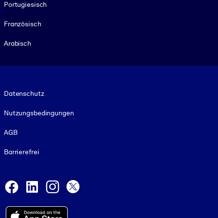
Portugiesisch
Französisch
Arabisch
Footer legal
Datenschutz
Nutzungsbedingungen
AGB
Barrierefrei
Social and Apps
Facebook
LinkedIn
Instagram
X