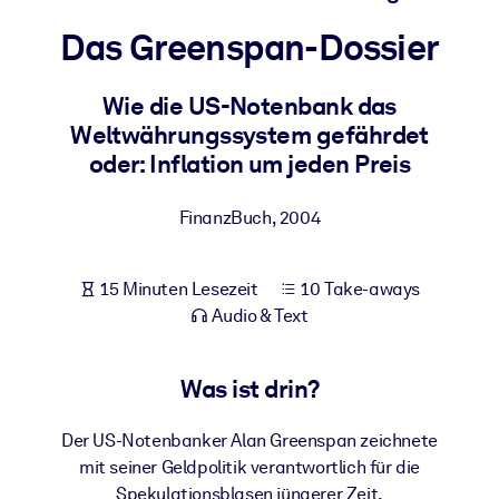
Gesundheit & Wohlbefinden
Das Greenspan-Dossier
Bauen Sie eine gesunde und resiliente Belegschaft auf.
Wie die US-Notenbank das
Weltwährungssystem gefährdet
NACH SYSTEM
Für LMS/LXP
oder: Inflation um jeden Preis
Integrieren Sie kompaktes, verifiziertes Wissen in Ihr LMS/LXP für
bessere Lernergebnisse.
FinanzBuch
,
2004
Für Unternehmensbibliotheken
15 Minuten Lesezeit
10 Take-aways
Bereichern Sie Ihre Unternehmensbibliothek mit
Audio & Text
vertrauenswürdigem, praxisnahem Business-Wissen.
Für KI-Systeme
Was ist drin?
Nutzen Sie verlässliches, strukturiertes Wissen, um die Ergebnisse
Ihrer KI-Systeme zu optimieren.
Der US-Notenbanker Alan Greenspan zeichnete
mit seiner Geldpolitik verantwortlich für die
Spekulationsblasen jüngerer Zeit.