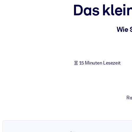
Das klei
NACH SYSTEM
Für LMS/LXP
Integrieren Sie kompaktes, verifiziertes Wissen in Ihr LMS/LXP für
Wie 
Für Unternehmensbibliotheken
Bereichern Sie Ihre Unternehmensbibliothek mit vertrauenswürdi
Für KI-Systeme
15 Minuten Lesezeit
Nutzen Sie verlässliches, strukturiertes Wissen, um die Ergebnisse
Ra