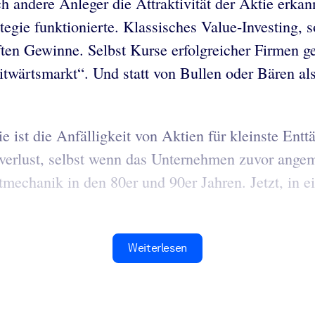
 andere Anleger die Attraktivität der Aktie erkan
ategie funktionierte. Klassisches Value-Investing
ften Gewinne. Selbst Kurse erfolgreicher Firmen g
eitwärtsmarkt“. Und statt von Bullen oder Bären 
e ist die Anfälligkeit von Aktien für kleinste Ent
sverlust, selbst wenn das Unternehmen zuvor angem
mechanik in den 80er und 90er Jahren. Jetzt, in ei
Weiterlesen