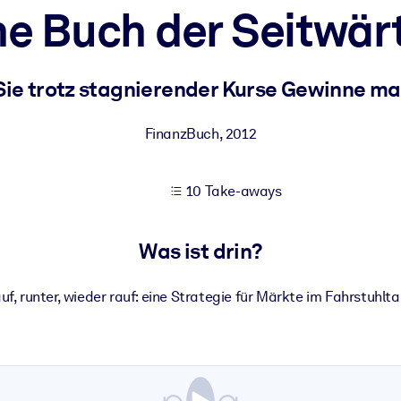
ne Buch der Seitwä
 bessere Lernergebnisse.
Sie trotz stagnierender Kurse Gewinne m
gem, praxisnahem Business-Wissen.
FinanzBuch
,
2012
10 Take-aways
 Ihrer KI-Systeme zu optimieren.
Was ist drin?
uf, runter, wieder rauf: eine Strategie für Märkte im Fahrstuhlta