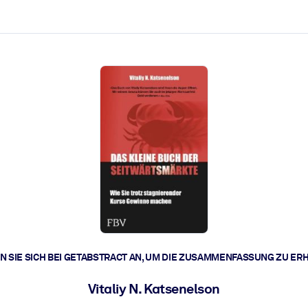
zen aus.
r.
zu lösen und schneller zu handeln.
t braucht.
 SIE SICH BEI GETABSTRACT AN, UM DIE ZUSAMMENFASSUNG ZU ER
Vitaliy N. Katsenelson