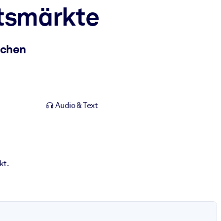
rtsmärkte
achen
Audio & Text
kt.