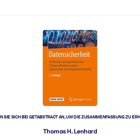
zen aus.
r.
zu lösen und schneller zu handeln.
t braucht.
 SIE SICH BEI GETABSTRACT AN, UM DIE ZUSAMMENFASSUNG ZU ER
Thomas H. Lenhard