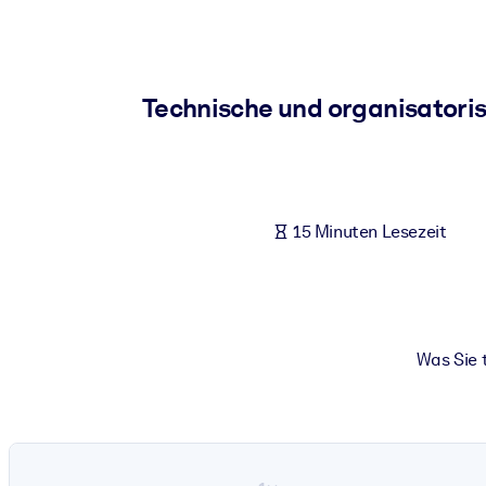
NACH SYSTEM
Für LMS/LXP
Integrieren Sie kompaktes, verifiziertes Wissen in Ihr LMS/LXP für
Technische und organisator
Für Unternehmensbibliotheken
Bereichern Sie Ihre Unternehmensbibliothek mit vertrauenswürdi
Für KI-Systeme
15 Minuten Lesezeit
Nutzen Sie verlässliches, strukturiertes Wissen, um die Ergebnisse
Was Sie 