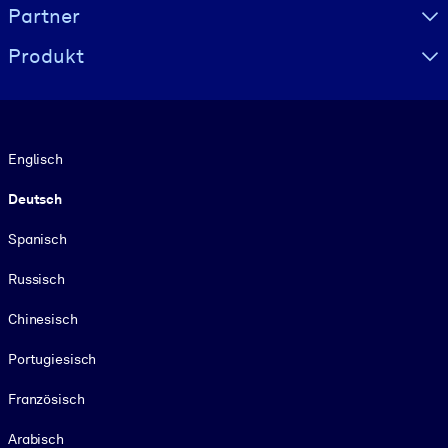
Partner
Produkt
Sprache
Englisch
Deutsch
Spanisch
Russisch
Chinesisch
Portugiesisch
Französisch
Arabisch