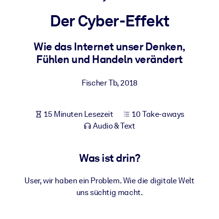
Gesundheit & Wohlbefinden
Der Cyber-Effekt
Bauen Sie eine gesunde und resiliente Belegschaft auf.
Wie das Internet unser Denken,
Fühlen und Handeln verändert
NACH SYSTEM
Für LMS/LXP
Fischer Tb
,
2018
Integrieren Sie kompaktes, verifiziertes Wissen in Ihr LMS/LXP für
bessere Lernergebnisse.
Für Unternehmensbibliotheken
15 Minuten Lesezeit
10 Take-aways
Audio & Text
Bereichern Sie Ihre Unternehmensbibliothek mit
vertrauenswürdigem, praxisnahem Business-Wissen.
Was ist drin?
Für KI-Systeme
Nutzen Sie verlässliches, strukturiertes Wissen, um die Ergebnisse
User, wir haben ein Problem. Wie die digitale Welt
Ihrer KI-Systeme zu optimieren.
uns süchtig macht.