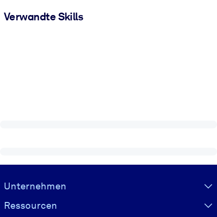
Verwandte Skills
Visually hidden Text
Unternehmen
Ressourcen