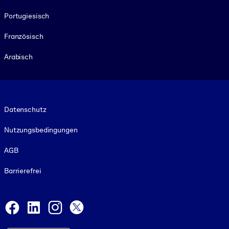
Portugiesisch
Französisch
Arabisch
Footer legal
Datenschutz
Nutzungsbedingungen
AGB
Barrierefrei
Social and Apps
Facebook
LinkedIn
Instagram
X