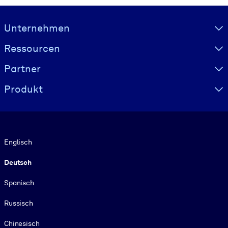
Visually hidden Text
Unternehmen
Ressourcen
Partner
Produkt
Sprache
Englisch
Deutsch
Spanisch
Russisch
Chinesisch