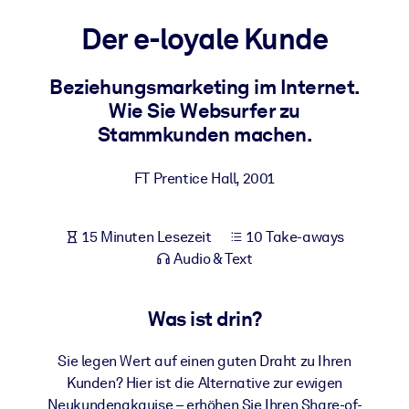
Gesundheit & Wohlbefinden
Der e-loyale Kunde
Bauen Sie eine gesunde und resiliente Belegschaft auf.
Beziehungsmarketing im Internet.
Wie Sie Websurfer zu
NACH SYSTEM
Für LMS/LXP
Stammkunden machen.
Integrieren Sie kompaktes, verifiziertes Wissen in Ihr LMS/LXP für
bessere Lernergebnisse.
FT Prentice Hall
,
2001
Für Unternehmensbibliotheken
15 Minuten Lesezeit
10 Take-aways
Bereichern Sie Ihre Unternehmensbibliothek mit
Audio & Text
vertrauenswürdigem, praxisnahem Business-Wissen.
Für KI-Systeme
Was ist drin?
Nutzen Sie verlässliches, strukturiertes Wissen, um die Ergebnisse
Ihrer KI-Systeme zu optimieren.
Sie legen Wert auf einen guten Draht zu Ihren
Kunden? Hier ist die Alternative zur ewigen
Neukundenakquise – erhöhen Sie Ihren Share-of-