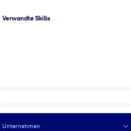
Verwandte Skills
Visually hidden Text
Unternehmen