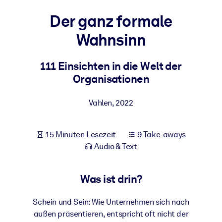
Gesundheit & Wohlbefinden
Der ganz formale
Bauen Sie eine gesunde und resiliente Belegschaft auf.
Wahnsinn
NACH SYSTEM
111 Einsichten in die Welt der
Für LMS/LXP
Organisationen
Integrieren Sie kompaktes, verifiziertes Wissen in Ihr LMS/LXP für
bessere Lernergebnisse.
Vahlen
,
2022
Für Unternehmensbibliotheken
Bereichern Sie Ihre Unternehmensbibliothek mit
15 Minuten Lesezeit
9 Take-aways
vertrauenswürdigem, praxisnahem Business-Wissen.
Audio & Text
Für KI-Systeme
Nutzen Sie verlässliches, strukturiertes Wissen, um die Ergebnisse
Was ist drin?
Ihrer KI-Systeme zu optimieren.
Schein und Sein: Wie Unternehmen sich nach
außen präsentieren, entspricht oft nicht der