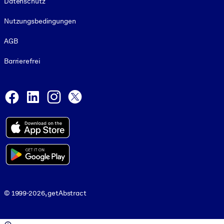
Datenschutz
Nutzungsbedingungen
AGB
Barrierefrei
Social and Apps
Facebook
LinkedIn
Instagram
X
© 1999-2026, getAbstract
© 1999-2026, getAbstract