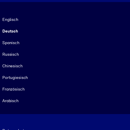
Sprache
Englisch
Deutsch
Spanisch
Russisch
Chinesisch
Portugiesisch
Französisch
Arabisch
Footer legal