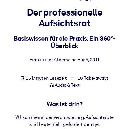
Gesundheit & Wohlbefinden
Der professionelle
Bauen Sie eine gesunde und resiliente Belegschaft auf.
Aufsichtsrat
NACH SYSTEM
Basiswissen für die Praxis. Ein 360°-
Für LMS/LXP
Überblick
Integrieren Sie kompaktes, verifiziertes Wissen in Ihr LMS/LXP für
bessere Lernergebnisse.
Frankfurter Allgemeine Buch
,
2011
Für Unternehmensbibliotheken
Bereichern Sie Ihre Unternehmensbibliothek mit
15 Minuten Lesezeit
10 Take-aways
vertrauenswürdigem, praxisnahem Business-Wissen.
Audio & Text
Für KI-Systeme
Nutzen Sie verlässliches, strukturiertes Wissen, um die Ergebnisse
Was ist drin?
Ihrer KI-Systeme zu optimieren.
Willkommen in der Verantwortung: Aufsichtsräte
sind heute mehr gefordert denn je.