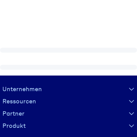
Visually hidden Text
Unternehmen
Ressourcen
Partner
Produkt