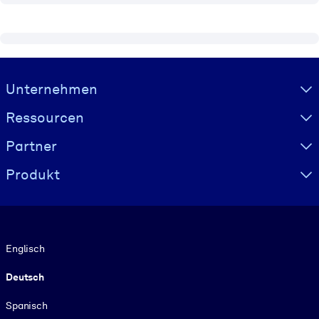
Visually hidden Text
Unternehmen
Ressourcen
Partner
Produkt
Sprache
Englisch
Deutsch
Spanisch