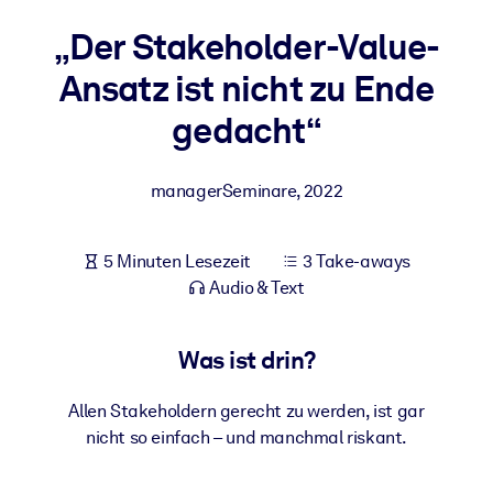
Gesundheit & Wohlbefinden
„Der Stakeholder-Value-
Bauen Sie eine gesunde und resiliente Belegschaft auf.
Ansatz ist nicht zu Ende
gedacht“
NACH SYSTEM
Für LMS/LXP
Integrieren Sie kompaktes, verifiziertes Wissen in Ihr LMS/LXP für
managerSeminare
,
2022
bessere Lernergebnisse.
Für Unternehmensbibliotheken
5 Minuten Lesezeit
3 Take-aways
Audio & Text
Bereichern Sie Ihre Unternehmensbibliothek mit
vertrauenswürdigem, praxisnahem Business-Wissen.
Für KI-Systeme
Was ist drin?
Nutzen Sie verlässliches, strukturiertes Wissen, um die Ergebnisse
Allen Stakeholdern gerecht zu werden, ist gar
Ihrer KI-Systeme zu optimieren.
nicht so einfach – und manchmal riskant.