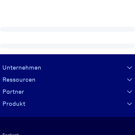
Visually hidden Text
Unternehmen
Ressourcen
Partner
Produkt
Sprache
Englisch