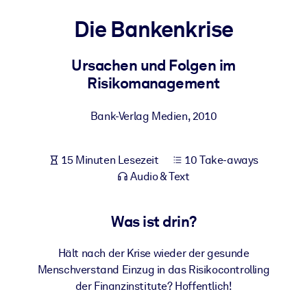
Gesundheit & Wohlbefinden
Die Bankenkrise
Bauen Sie eine gesunde und resiliente Belegschaft auf.
Ursachen und Folgen im
Risikomanagement
NACH SYSTEM
Für LMS/LXP
Bank-Verlag Medien
,
2010
Integrieren Sie kompaktes, verifiziertes Wissen in Ihr LMS/LXP für
bessere Lernergebnisse.
Für Unternehmensbibliotheken
15 Minuten Lesezeit
10 Take-aways
Audio & Text
Bereichern Sie Ihre Unternehmensbibliothek mit
vertrauenswürdigem, praxisnahem Business-Wissen.
Was ist drin?
Für KI-Systeme
Nutzen Sie verlässliches, strukturiertes Wissen, um die Ergebnisse
Hält nach der Krise wieder der gesunde
Ihrer KI-Systeme zu optimieren.
Menschverstand Einzug in das Risikocontrolling
der Finanzinstitute? Hoffentlich!