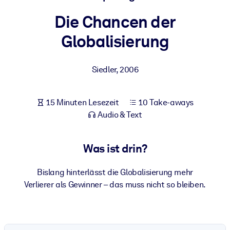
Gesundheit & Wohlbefinden
Die Chancen der
Bauen Sie eine gesunde und resiliente Belegschaft auf.
Globalisierung
NACH SYSTEM
Siedler
,
2006
Für LMS/LXP
Integrieren Sie kompaktes, verifiziertes Wissen in Ihr LMS/LXP für
bessere Lernergebnisse.
15 Minuten Lesezeit
10 Take-aways
Audio & Text
Für Unternehmensbibliotheken
Bereichern Sie Ihre Unternehmensbibliothek mit
Was ist drin?
vertrauenswürdigem, praxisnahem Business-Wissen.
Für KI-Systeme
Bislang hinterlässt die Globalisierung mehr
Nutzen Sie verlässliches, strukturiertes Wissen, um die Ergebnisse
Verlierer als Gewinner – das muss nicht so bleiben.
Ihrer KI-Systeme zu optimieren.