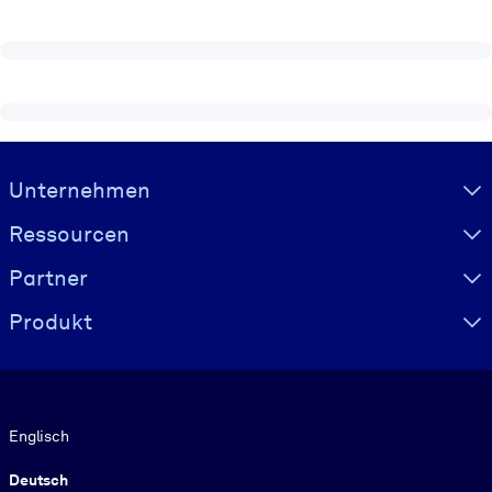
Visually hidden Text
Unternehmen
Ressourcen
Partner
Produkt
Sprache
Englisch
Deutsch