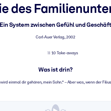
lie des Familienunt
 bessere Lernergebnisse.
Ein System zwischen Gefühl und Geschäf
gem, praxisnahem Business-Wissen.
Carl-Auer Verlag
,
2002
10 Take-aways
 Ihrer KI-Systeme zu optimieren.
Was ist drin?
 wird einmal dir gehören, mein Sohn.“ – Aber was, wenn der Filius 