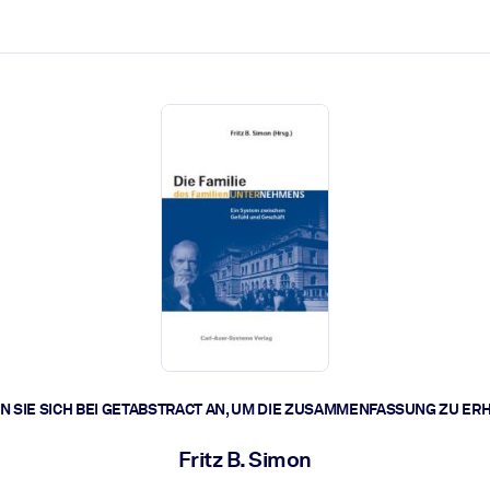
zen aus.
r.
zu lösen und schneller zu handeln.
t braucht.
 SIE SICH BEI GETABSTRACT AN, UM DIE ZUSAMMENFASSUNG ZU ER
Fritz B. Simon