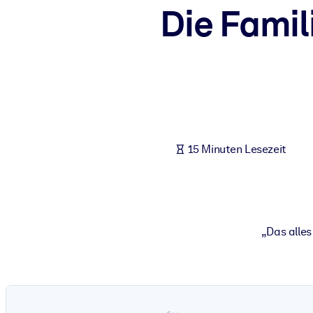
Die Fami
NACH SYSTEM
Für LMS/LXP
Integrieren Sie kompaktes, verifiziertes Wissen in Ihr LMS/LXP für
Für Unternehmensbibliotheken
Bereichern Sie Ihre Unternehmensbibliothek mit vertrauenswürdi
Für KI-Systeme
15 Minuten Lesezeit
Nutzen Sie verlässliches, strukturiertes Wissen, um die Ergebnisse
„Das alles