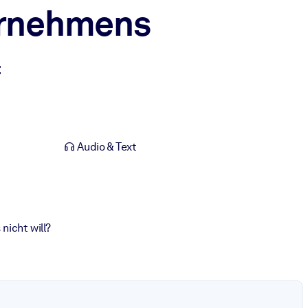
ernehmens
t
Audio & Text
nicht will?