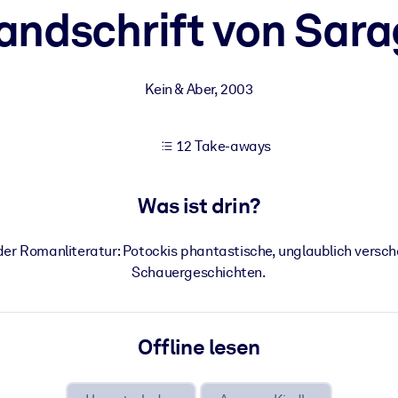
andschrift von Sar
 bessere Lernergebnisse.
Kein & Aber
,
2003
gem, praxisnahem Business-Wissen.
12 Take-aways
 Ihrer KI-Systeme zu optimieren.
Was ist drin?
r Romanliteratur: Potockis phantastische, unglaublich versc
Schauergeschichten.
Offline lesen