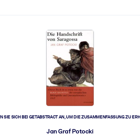
zen aus.
r.
zu lösen und schneller zu handeln.
t braucht.
 SIE SICH BEI GETABSTRACT AN, UM DIE ZUSAMMENFASSUNG ZU ER
Jan Graf Potocki