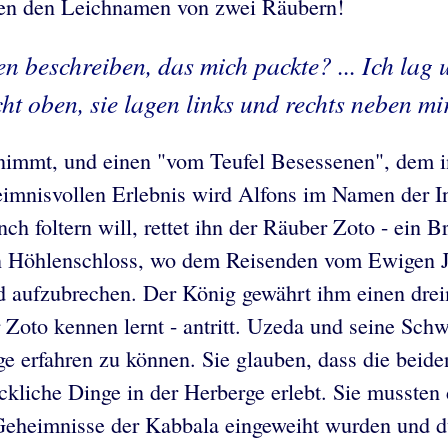
chen den Leichnamen von zwei Räubern!
n beschreiben, das mich packte? ... Ich la
t oben, sie lagen links und rechts neben mi
 aufnimmt, und einen "vom Teufel Besessenen", dem 
imnisvollen Erlebnis wird Alfons im Namen der Inq
 foltern will, rettet ihn der Räuber Zoto - ein B
n Höhlenschloss, wo dem Reisenden vom Ewigen Ju
id aufzubrechen. Der König gewährt ihm einen dre
oto kennen lernt - antritt. Uzeda und seine Schwe
e erfahren zu können. Sie glauben, dass die beid
ckliche Dinge in der Herberge erlebt. Sie mussten
ie Geheimnisse der Kabbala eingeweiht wurden und 