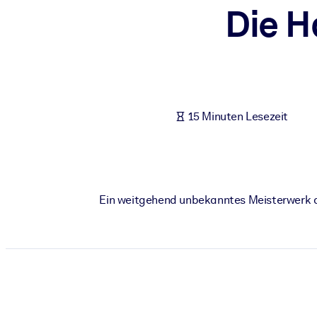
Die H
NACH SYSTEM
Für LMS/LXP
Integrieren Sie kompaktes, verifiziertes Wissen in Ihr LMS/LXP für
Für Unternehmensbibliotheken
Bereichern Sie Ihre Unternehmensbibliothek mit vertrauenswürdi
15 Minuten Lesezeit
Für KI-Systeme
Nutzen Sie verlässliches, strukturiertes Wissen, um die Ergebnisse
Ein weitgehend unbekanntes Meisterwerk de