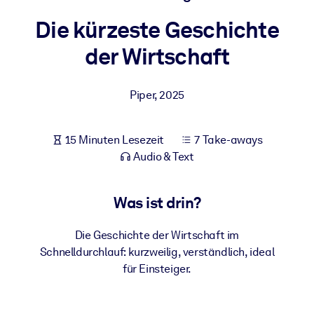
Gesundheit & Wohlbefinden
Die kürzeste Geschichte
Bauen Sie eine gesunde und resiliente Belegschaft auf.
der Wirtschaft
NACH SYSTEM
Piper
,
2025
Für LMS/LXP
Integrieren Sie kompaktes, verifiziertes Wissen in Ihr LMS/LXP für
bessere Lernergebnisse.
15 Minuten Lesezeit
7 Take-aways
Audio & Text
Für Unternehmensbibliotheken
Bereichern Sie Ihre Unternehmensbibliothek mit
Was ist drin?
vertrauenswürdigem, praxisnahem Business-Wissen.
Für KI-Systeme
Die Geschichte der Wirtschaft im
Nutzen Sie verlässliches, strukturiertes Wissen, um die Ergebnisse
Schnelldurchlauf: kurzweilig, verständlich, ideal
Ihrer KI-Systeme zu optimieren.
für Einsteiger.