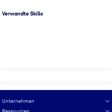
Verwandte Skills
Visually hidden Text
Unternehmen
Ressourcen