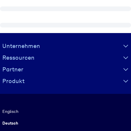
Visually hidden Text
Unternehmen
Ressourcen
Partner
Produkt
Sprache
Englisch
Deutsch