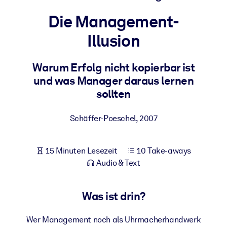
Gesundheit & Wohlbefinden
Die Management-
Bauen Sie eine gesunde und resiliente Belegschaft auf.
Illusion
NACH SYSTEM
Warum Erfolg nicht kopierbar ist
Für LMS/LXP
und was Manager daraus lernen
Integrieren Sie kompaktes, verifiziertes Wissen in Ihr LMS/LXP für
sollten
bessere Lernergebnisse.
Für Unternehmensbibliotheken
Schäffer-Poeschel
,
2007
Bereichern Sie Ihre Unternehmensbibliothek mit
vertrauenswürdigem, praxisnahem Business-Wissen.
15 Minuten Lesezeit
10 Take-aways
Für KI-Systeme
Audio & Text
Nutzen Sie verlässliches, strukturiertes Wissen, um die Ergebnisse
Ihrer KI-Systeme zu optimieren.
Was ist drin?
Wer Management noch als Uhrmacherhandwerk