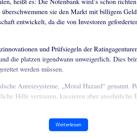
aten, heißt es: Die Notenbank wird’s schon richt
 überschwemmen sie den Markt mit billigem Geld, 
chaft entwickelt, da die von Investoren geforderte
novationen und Prüfsiegeln der Ratingagenturen –
und die platzen irgendwann unweigerlich. Dies br
 gerettet werden müssen.
falsche Anreizsysteme, „Moral Hazard“ genannt. P
tliche Hilfe vertrauen, kassieren aber ansehnliche
Weiterlesen