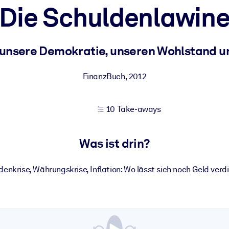
Die Schuldenlawin
 bessere Lernergebnisse.
r unsere Demokratie, unseren Wohlstand u
gem, praxisnahem Business-Wissen.
FinanzBuch
,
2012
10 Take-aways
 Ihrer KI-Systeme zu optimieren.
Was ist drin?
denkrise, Währungskrise, Inflation: Wo lässt sich noch Geld verd