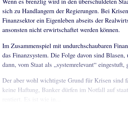
Wenn es brenzlig wird in den überschuldeten Sta
sich zu Handlangern der Regierungen. Bei Krisen
Finanzsektor ein Eigenleben abseits der Realwirts
ansonsten nicht erwirtschaftet werden können.
Im Zusammenspiel mit undurchschaubaren Finanzin
das Finanzsystem. Die Folge davon sind Blasen, 
dann, vom Staat als „systemrelevant“ eingestuft,
Der aber wohl wichtigste Grund für Krisen sind 
keine Haftung, Banker dürfen im Notfall auf staa
rentiert. Es ist wie in...