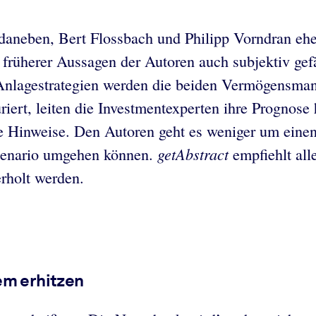
el daneben, Bert Flossbach und Philipp Vorndran e
früherer Aussagen der Autoren auch subjektiv gefä
e Anlagestrategien werden die beiden Vermögensma
ert, leiten die Investmentexperten ihre Prognose 
che Hinweise. Den Autoren geht es weniger um eine
getAbstract
szenario umgehen können.
empfiehlt
all
erholt werden.
em erhitzen