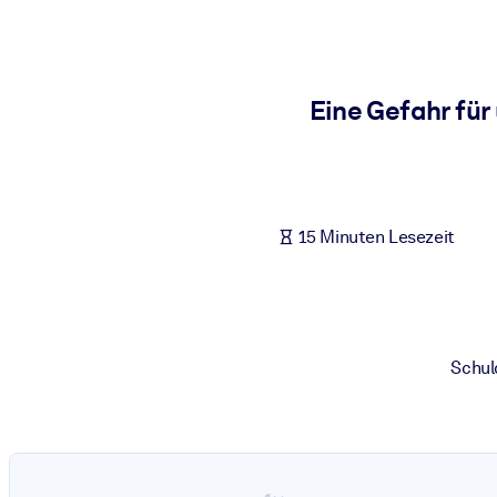
NACH SYSTEM
Für LMS/LXP
Integrieren Sie kompaktes, verifiziertes Wissen in Ihr LMS/LXP für
Eine Gefahr fü
Für Unternehmensbibliotheken
Bereichern Sie Ihre Unternehmensbibliothek mit vertrauenswürdi
Für KI-Systeme
15 Minuten Lesezeit
Nutzen Sie verlässliches, strukturiertes Wissen, um die Ergebnisse
Schul