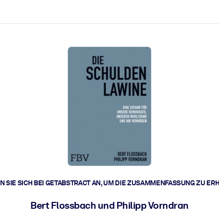
zen aus.
r.
zu lösen und schneller zu handeln.
t braucht.
 SIE SICH BEI GETABSTRACT AN, UM DIE ZUSAMMENFASSUNG ZU ER
Bert Flossbach und Philipp Vorndran