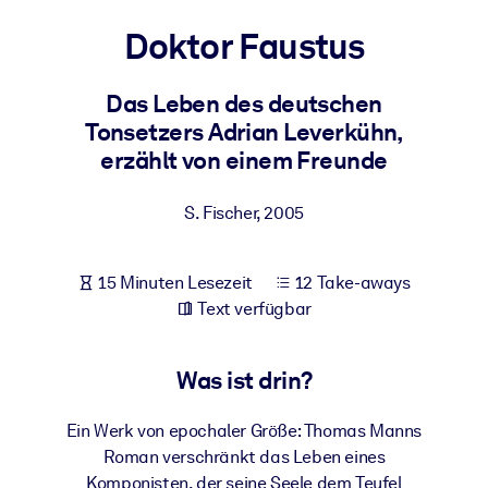
Gesundheit & Wohlbefinden
Doktor Faustus
Bauen Sie eine gesunde und resiliente Belegschaft auf.
Das Leben des deutschen
Tonsetzers Adrian Leverkühn,
NACH SYSTEM
Für LMS/LXP
erzählt von einem Freunde
Integrieren Sie kompaktes, verifiziertes Wissen in Ihr LMS/LXP für
bessere Lernergebnisse.
S. Fischer
,
2005
Für Unternehmensbibliotheken
15 Minuten Lesezeit
12 Take-aways
Bereichern Sie Ihre Unternehmensbibliothek mit
Text verfügbar
vertrauenswürdigem, praxisnahem Business-Wissen.
Für KI-Systeme
Was ist drin?
Nutzen Sie verlässliches, strukturiertes Wissen, um die Ergebnisse
Ihrer KI-Systeme zu optimieren.
Ein Werk von epochaler Größe: Thomas Manns
Roman verschränkt das Leben eines
Komponisten, der seine Seele dem Teufel