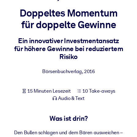
Gesundheit & Wohlbefinden
Doppeltes Momentum
Bauen Sie eine gesunde und resiliente Belegschaft auf.
für doppelte Gewinne
NACH SYSTEM
Ein innovativer Investmentansatz
Für LMS/LXP
für höhere Gewinne bei reduziertem
Integrieren Sie kompaktes, verifiziertes Wissen in Ihr LMS/LXP für
Risiko
bessere Lernergebnisse.
Für Unternehmensbibliotheken
Börsenbuchverlag
,
2016
Bereichern Sie Ihre Unternehmensbibliothek mit
vertrauenswürdigem, praxisnahem Business-Wissen.
15 Minuten Lesezeit
10 Take-aways
Für KI-Systeme
Audio & Text
Nutzen Sie verlässliches, strukturiertes Wissen, um die Ergebnisse
Ihrer KI-Systeme zu optimieren.
Was ist drin?
Den Bullen schlagen und dem Bären ausweichen –