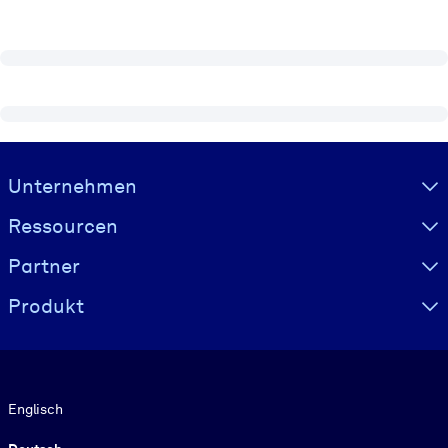
Visually hidden Text
Unternehmen
Ressourcen
Partner
Produkt
Sprache
Englisch