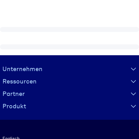
Visually hidden Text
Unternehmen
Ressourcen
Partner
Produkt
Sprache
Englisch