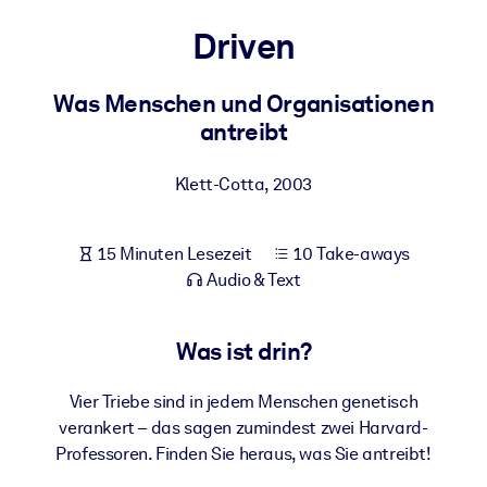
Gesundheit & Wohlbefinden
Driven
Bauen Sie eine gesunde und resiliente Belegschaft auf.
Was Menschen und Organisationen
antreibt
NACH SYSTEM
Für LMS/LXP
Klett-Cotta
,
2003
Integrieren Sie kompaktes, verifiziertes Wissen in Ihr LMS/LXP für
bessere Lernergebnisse.
Für Unternehmensbibliotheken
15 Minuten Lesezeit
10 Take-aways
Audio & Text
Bereichern Sie Ihre Unternehmensbibliothek mit
vertrauenswürdigem, praxisnahem Business-Wissen.
Was ist drin?
Für KI-Systeme
Nutzen Sie verlässliches, strukturiertes Wissen, um die Ergebnisse
Vier Triebe sind in jedem Menschen genetisch
Ihrer KI-Systeme zu optimieren.
verankert – das sagen zumindest zwei Harvard-
Professoren. Finden Sie heraus, was Sie antreibt!