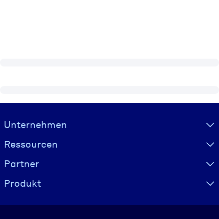
Visually hidden Text
Unternehmen
Ressourcen
Partner
Produkt