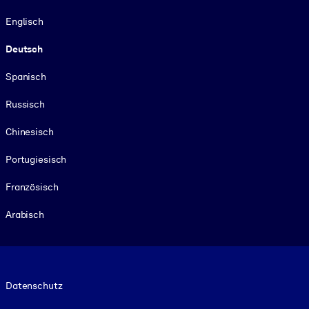
Sprache
Englisch
Deutsch
Spanisch
Russisch
Chinesisch
Portugiesisch
Französisch
Arabisch
Footer legal
Datenschutz