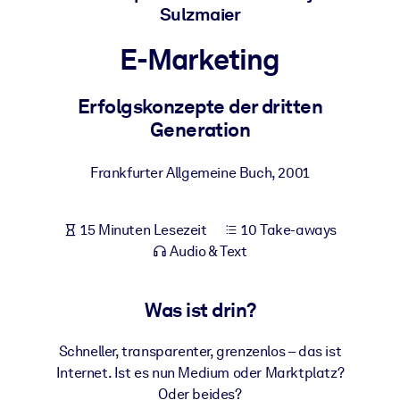
Sulzmaier
Gesundheit & Wohlbefinden
Bauen Sie eine gesunde und resiliente Belegschaft auf.
E-Marketing
Erfolgskonzepte der dritten
NACH SYSTEM
Für LMS/LXP
Generation
Integrieren Sie kompaktes, verifiziertes Wissen in Ihr LMS/LXP für
Frankfurter Allgemeine Buch
,
2001
bessere Lernergebnisse.
Für Unternehmensbibliotheken
15 Minuten Lesezeit
10 Take-aways
Bereichern Sie Ihre Unternehmensbibliothek mit
Audio & Text
vertrauenswürdigem, praxisnahem Business-Wissen.
Für KI-Systeme
Was ist drin?
Nutzen Sie verlässliches, strukturiertes Wissen, um die Ergebnisse
Ihrer KI-Systeme zu optimieren.
Schneller, transparenter, grenzenlos – das ist
Internet. Ist es nun Medium oder Marktplatz?
Oder beides?