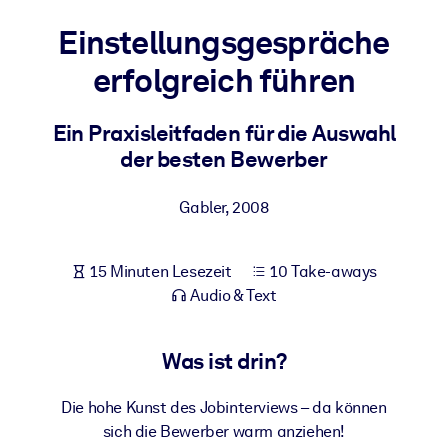
Gesundheit & Wohlbefinden
Einstellungsgespräche
Bauen Sie eine gesunde und resiliente Belegschaft auf.
erfolgreich führen
NACH SYSTEM
Ein Praxisleitfaden für die Auswahl
Für LMS/LXP
der besten Bewerber
Integrieren Sie kompaktes, verifiziertes Wissen in Ihr LMS/LXP für
bessere Lernergebnisse.
Gabler
,
2008
Für Unternehmensbibliotheken
Bereichern Sie Ihre Unternehmensbibliothek mit
15 Minuten Lesezeit
10 Take-aways
vertrauenswürdigem, praxisnahem Business-Wissen.
Audio & Text
Für KI-Systeme
Nutzen Sie verlässliches, strukturiertes Wissen, um die Ergebnisse
Was ist drin?
Ihrer KI-Systeme zu optimieren.
Die hohe Kunst des Jobinterviews – da können
sich die Bewerber warm anziehen!