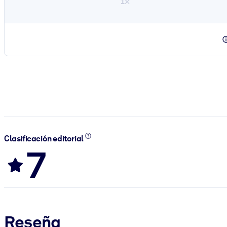
1×
Clasificación editorial
7
Reseña