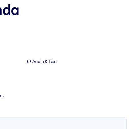
nda
Audio & Text
n.