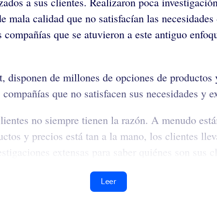
dos a sus clientes. Realizaron poca investigación 
 mala calidad que no satisfacían las necesidades d
s compañías que se atuvieron a este antiguo enfoqu
t, disponen de millones de opciones de productos y
compañías que no satisfacen sus necesidades y exp
lientes no siempre tienen la razón. A menudo están
tos y precios está tan a la mano, los clientes lle
stigaciones extensas para saber quiénes son sus cli
Leer