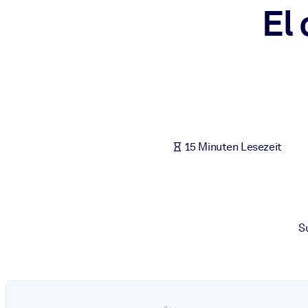
El
NACH SYSTEM
Für LMS/LXP
Integrieren Sie kompaktes, verifiziertes Wissen in Ihr LMS/LXP für
Für Unternehmensbibliotheken
Bereichern Sie Ihre Unternehmensbibliothek mit vertrauenswürdi
Für KI-Systeme
15 Minuten Lesezeit
Nutzen Sie verlässliches, strukturiertes Wissen, um die Ergebnisse
S