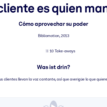
 cliente es quien ma
 bessere Lernergebnisse.
Cómo aprovechar su poder
gem, praxisnahem Business-Wissen.
Bibliomotion
,
2013
10 Take-aways
 Ihrer KI-Systeme zu optimieren.
Was ist drin?
us clientes llevan la voz cantante, así que averigüe lo que quiere