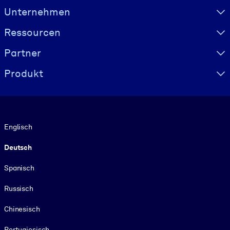
Visually hidden Text
Unternehmen
Ressourcen
Partner
Produkt
Sprache
Englisch
Deutsch
Spanisch
Russisch
Chinesisch
Portugiesisch