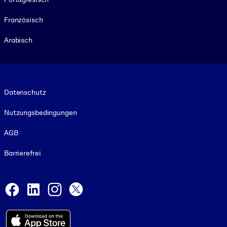
Französisch
Arabisch
Footer legal
Datenschutz
Nutzungsbedingungen
AGB
Barrierefrei
Social and Apps
Facebook
LinkedIn
Instagram
X