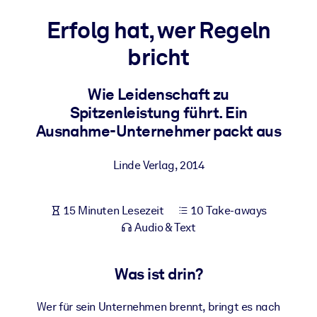
Gesundheit & Wohlbefinden
Erfolg hat, wer Regeln
Bauen Sie eine gesunde und resiliente Belegschaft auf.
bricht
NACH SYSTEM
Wie Leidenschaft zu
Für LMS/LXP
Spitzenleistung führt. Ein
Integrieren Sie kompaktes, verifiziertes Wissen in Ihr LMS/LXP für
Ausnahme-Unternehmer packt aus
bessere Lernergebnisse.
Für Unternehmensbibliotheken
Linde Verlag
,
2014
Bereichern Sie Ihre Unternehmensbibliothek mit
vertrauenswürdigem, praxisnahem Business-Wissen.
15 Minuten Lesezeit
10 Take-aways
Für KI-Systeme
Audio & Text
Nutzen Sie verlässliches, strukturiertes Wissen, um die Ergebnisse
Ihrer KI-Systeme zu optimieren.
Was ist drin?
Wer für sein Unternehmen brennt, bringt es nach