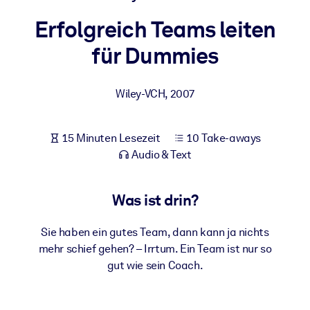
Gesundheit & Wohlbefinden
Erfolgreich Teams leiten
Bauen Sie eine gesunde und resiliente Belegschaft auf.
für Dummies
NACH SYSTEM
Wiley-VCH
,
2007
Für LMS/LXP
Integrieren Sie kompaktes, verifiziertes Wissen in Ihr LMS/LXP für
bessere Lernergebnisse.
15 Minuten Lesezeit
10 Take-aways
Audio & Text
Für Unternehmensbibliotheken
Bereichern Sie Ihre Unternehmensbibliothek mit
Was ist drin?
vertrauenswürdigem, praxisnahem Business-Wissen.
Für KI-Systeme
Sie haben ein gutes Team, dann kann ja nichts
Nutzen Sie verlässliches, strukturiertes Wissen, um die Ergebnisse
mehr schief gehen? – Irrtum. Ein Team ist nur so
Ihrer KI-Systeme zu optimieren.
gut wie sein Coach.