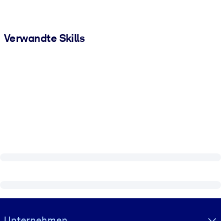
Verwandte Skills
Visually hidden Text
Unternehmen