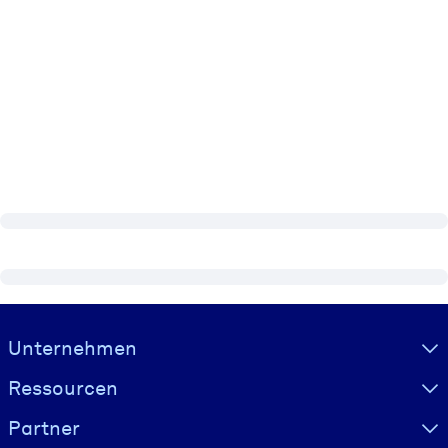
Visually hidden Text
Unternehmen
Ressourcen
Partner