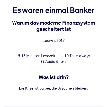
Gesundheit & Wohlbefinden
Es waren einmal Banker
Bauen Sie eine gesunde und resiliente Belegschaft auf.
Warum das moderne Finanzsystem
gescheitert ist
NACH SYSTEM
Für LMS/LXP
Ecowin
,
2017
Integrieren Sie kompaktes, verifiziertes Wissen in Ihr LMS/LXP für
bessere Lernergebnisse.
Für Unternehmensbibliotheken
15 Minuten Lesezeit
10 Take-aways
Audio & Text
Bereichern Sie Ihre Unternehmensbibliothek mit
vertrauenswürdigem, praxisnahem Business-Wissen.
Was ist drin?
Für KI-Systeme
Nutzen Sie verlässliches, strukturiertes Wissen, um die Ergebnisse
Die Krise ist vorbei, die Ursachen bleiben.
Ihrer KI-Systeme zu optimieren.