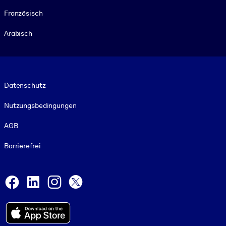
Französisch
Arabisch
Footer legal
Datenschutz
Nutzungsbedingungen
AGB
Barrierefrei
Social and Apps
Facebook
LinkedIn
Instagram
X