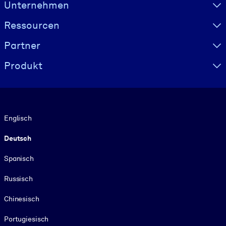
Visually hidden Text
Unternehmen
Ressourcen
Partner
Produkt
Sprache
Englisch
Deutsch
Spanisch
Russisch
Chinesisch
Portugiesisch