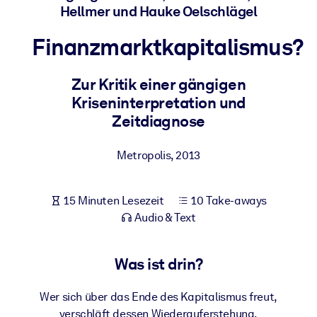
Hellmer und Hauke Oelschlägel
Gesundheit & Wohlbefinden
Bauen Sie eine gesunde und resiliente Belegschaft auf.
Finanzmarktkapitalismus?
Zur Kritik einer gängigen
NACH SYSTEM
Für LMS/LXP
Kriseninterpretation und
Zeitdiagnose
Integrieren Sie kompaktes, verifiziertes Wissen in Ihr LMS/LXP für
bessere Lernergebnisse.
Metropolis
,
2013
Für Unternehmensbibliotheken
Bereichern Sie Ihre Unternehmensbibliothek mit
15 Minuten Lesezeit
10 Take-aways
vertrauenswürdigem, praxisnahem Business-Wissen.
Audio & Text
Für KI-Systeme
Nutzen Sie verlässliches, strukturiertes Wissen, um die Ergebnisse
Was ist drin?
Ihrer KI-Systeme zu optimieren.
Wer sich über das Ende des Kapitalismus freut,
verschläft dessen Wiederauferstehung.