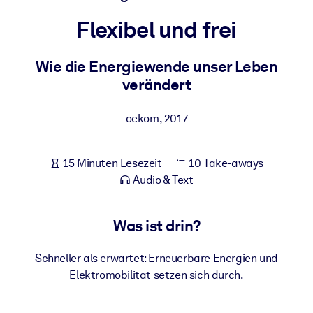
Gesundheit & Wohlbefinden
Flexibel und frei
Bauen Sie eine gesunde und resiliente Belegschaft auf.
Wie die Energiewende unser Leben
verändert
NACH SYSTEM
Für LMS/LXP
oekom
,
2017
Integrieren Sie kompaktes, verifiziertes Wissen in Ihr LMS/LXP für
bessere Lernergebnisse.
Für Unternehmensbibliotheken
15 Minuten Lesezeit
10 Take-aways
Audio & Text
Bereichern Sie Ihre Unternehmensbibliothek mit
vertrauenswürdigem, praxisnahem Business-Wissen.
Was ist drin?
Für KI-Systeme
Nutzen Sie verlässliches, strukturiertes Wissen, um die Ergebnisse
Schneller als erwartet: Erneuerbare Energien und
Ihrer KI-Systeme zu optimieren.
Elektromobilität setzen sich durch.