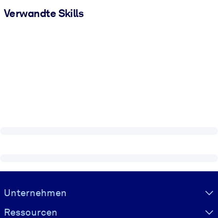
Verwandte Skills
Visually hidden Text
Unternehmen
Ressourcen