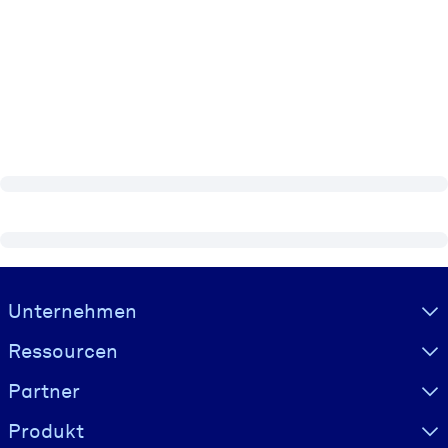
Visually hidden Text
Unternehmen
Ressourcen
Partner
Produkt