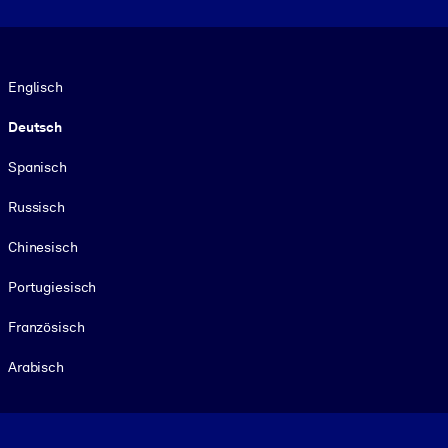
Sprache
Englisch
Deutsch
Spanisch
Russisch
Chinesisch
Portugiesisch
Französisch
Arabisch