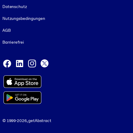
Footer legal
Datenschutz
Nutzungsbedingungen
AGB
Barrierefrei
Social and Apps
Facebook
LinkedIn
Instagram
X
© 1999-2026, getAbstract
© 1999-2026, getAbstract