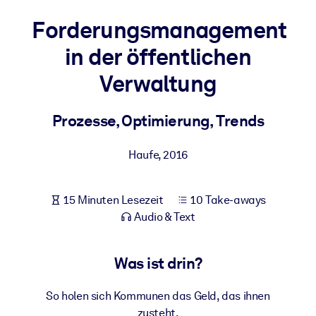
Gesundheit & Wohlbefinden
Forderungsmanagement
Bauen Sie eine gesunde und resiliente Belegschaft auf.
in der öffentlichen
Verwaltung
NACH SYSTEM
Für LMS/LXP
Prozesse, Optimierung, Trends
Integrieren Sie kompaktes, verifiziertes Wissen in Ihr LMS/LXP für
bessere Lernergebnisse.
Haufe
,
2016
Für Unternehmensbibliotheken
Bereichern Sie Ihre Unternehmensbibliothek mit
15 Minuten Lesezeit
10 Take-aways
vertrauenswürdigem, praxisnahem Business-Wissen.
Audio & Text
Für KI-Systeme
Nutzen Sie verlässliches, strukturiertes Wissen, um die Ergebnisse
Was ist drin?
Ihrer KI-Systeme zu optimieren.
So holen sich Kommunen das Geld, das ihnen
zusteht.