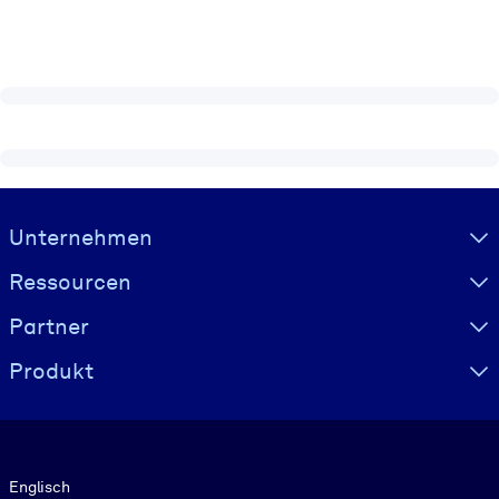
Visually hidden Text
Unternehmen
Ressourcen
Partner
Produkt
Sprache
Englisch