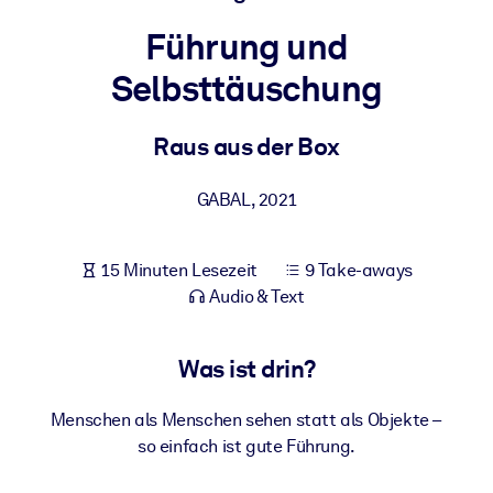
Gesundheit & Wohlbefinden
Führung und
Bauen Sie eine gesunde und resiliente Belegschaft auf.
Selbsttäuschung
NACH SYSTEM
Raus aus der Box
Für LMS/LXP
Integrieren Sie kompaktes, verifiziertes Wissen in Ihr LMS/LXP für
GABAL
,
2021
bessere Lernergebnisse.
Für Unternehmensbibliotheken
15 Minuten Lesezeit
9 Take-aways
Bereichern Sie Ihre Unternehmensbibliothek mit
Audio & Text
vertrauenswürdigem, praxisnahem Business-Wissen.
Für KI-Systeme
Was ist drin?
Nutzen Sie verlässliches, strukturiertes Wissen, um die Ergebnisse
Ihrer KI-Systeme zu optimieren.
Menschen als Menschen sehen statt als Objekte –
so einfach ist gute Führung.