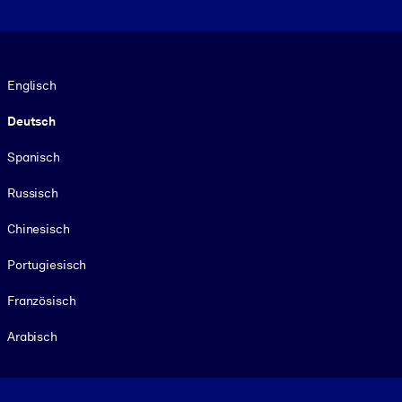
Sprache
Englisch
Deutsch
Spanisch
Russisch
Chinesisch
Portugiesisch
Französisch
Arabisch