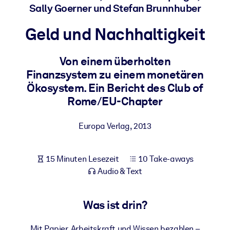
Sally Goerner und Stefan Brunnhuber
Gesundheit & Wohlbefinden
Bauen Sie eine gesunde und resiliente Belegschaft auf.
Geld und Nachhaltigkeit
Von einem überholten
NACH SYSTEM
Für LMS/LXP
Finanzsystem zu einem monetären
Ökosystem. Ein Bericht des Club of
Integrieren Sie kompaktes, verifiziertes Wissen in Ihr LMS/LXP für
Rome/EU-Chapter
bessere Lernergebnisse.
Für Unternehmensbibliotheken
Europa Verlag
,
2013
Bereichern Sie Ihre Unternehmensbibliothek mit
vertrauenswürdigem, praxisnahem Business-Wissen.
15 Minuten Lesezeit
10 Take-aways
Für KI-Systeme
Audio & Text
Nutzen Sie verlässliches, strukturiertes Wissen, um die Ergebnisse
Ihrer KI-Systeme zu optimieren.
Was ist drin?
Mit Papier, Arbeitskraft und Wissen bezahlen –