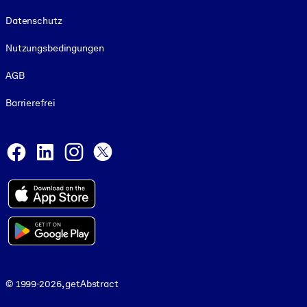
Footer legal
Datenschutz
Nutzungsbedingungen
AGB
Barrierefrei
Social and Apps
Facebook
LinkedIn
Instagram
X
© 1999-2026, getAbstract
© 1999-2026, getAbstract