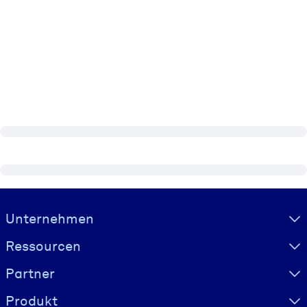
Visually hidden Text
Unternehmen
Ressourcen
Partner
Produkt