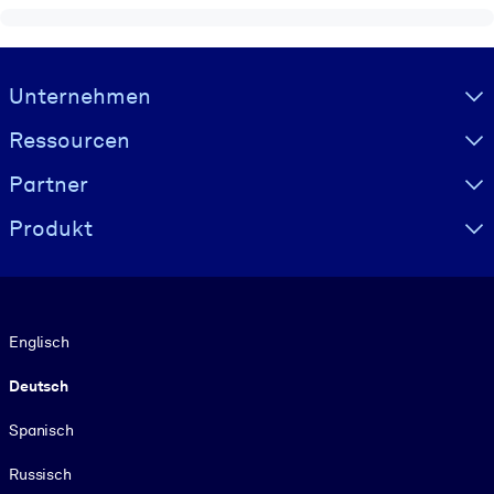
Visually hidden Text
Unternehmen
Ressourcen
Partner
Produkt
Sprache
Englisch
Deutsch
Spanisch
Russisch