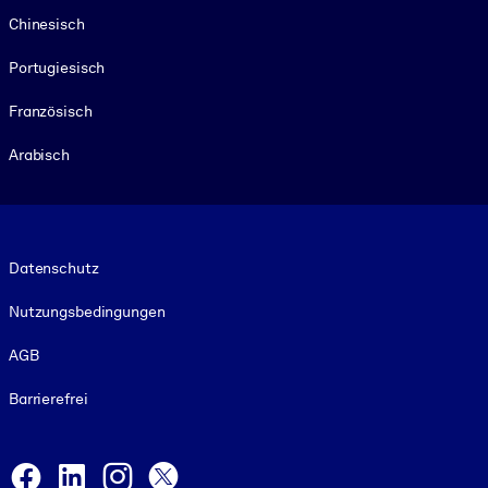
Chinesisch
Portugiesisch
Französisch
Arabisch
Footer legal
Datenschutz
Nutzungsbedingungen
AGB
Barrierefrei
Social and Apps
Facebook
LinkedIn
Instagram
X