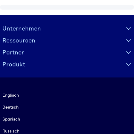
Visually hidden Text
Unternehmen
Ressourcen
Partner
Produkt
Sprache
Englisch
Deutsch
Spanisch
Russisch