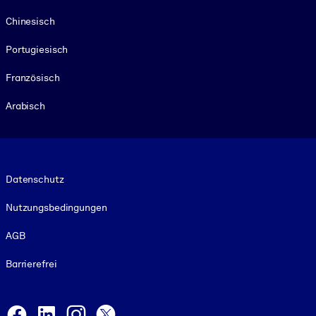
Chinesisch
Portugiesisch
Französisch
Arabisch
Footer legal
Datenschutz
Nutzungsbedingungen
AGB
Barrierefrei
Social and Apps
Facebook
LinkedIn
Instagram
X