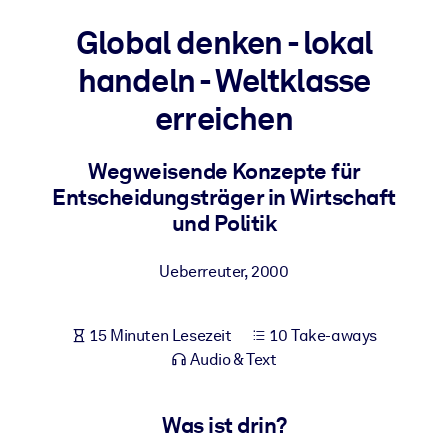
Gesundheit & Wohlbefinden
Global denken - lokal
Bauen Sie eine gesunde und resiliente Belegschaft auf.
handeln - Weltklasse
erreichen
NACH SYSTEM
Für LMS/LXP
Wegweisende Konzepte für
Integrieren Sie kompaktes, verifiziertes Wissen in Ihr LMS/LXP für
Entscheidungsträger in Wirtschaft
bessere Lernergebnisse.
und Politik
Für Unternehmensbibliotheken
Bereichern Sie Ihre Unternehmensbibliothek mit
Ueberreuter
,
2000
vertrauenswürdigem, praxisnahem Business-Wissen.
Für KI-Systeme
15 Minuten Lesezeit
10 Take-aways
Nutzen Sie verlässliches, strukturiertes Wissen, um die Ergebnisse
Audio & Text
Ihrer KI-Systeme zu optimieren.
Was ist drin?