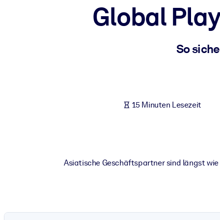
Global Pla
NACH SYSTEM
Für LMS/LXP
Integrieren Sie kompaktes, verifiziertes Wissen in Ihr LMS/LXP für
So sich
Für Unternehmensbibliotheken
Bereichern Sie Ihre Unternehmensbibliothek mit vertrauenswürdi
Für KI-Systeme
15 Minuten Lesezeit
Nutzen Sie verlässliches, strukturiertes Wissen, um die Ergebnisse
Asiatische Geschäftspartner sind längst w