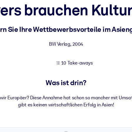
yers brauchen Kult
 bessere Lernergebnisse.
ern Sie Ihre Wettbewerbsvorteile im Asien
gem, praxisnahem Business-Wissen.
BW Verlag
,
2004
10 Take-aways
 Ihrer KI-Systeme zu optimieren.
Was ist drin?
ie wir Europäer? Diese Annahme hat schon so mancher mit Umsa
gibt es keinen wirtschaftlichen Erfolg in Asien!