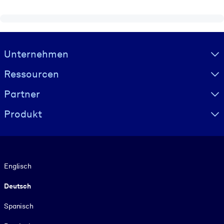
Visually hidden Text
Unternehmen
Ressourcen
Partner
Produkt
Sprache
Englisch
Deutsch
Spanisch