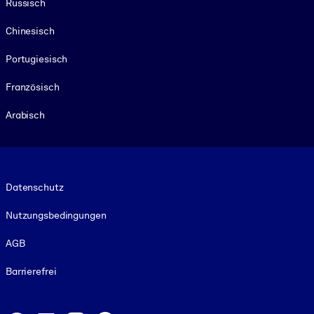
Russisch
Chinesisch
Portugiesisch
Französisch
Arabisch
Footer legal
Datenschutz
Nutzungsbedingungen
AGB
Barrierefrei
Social and Apps