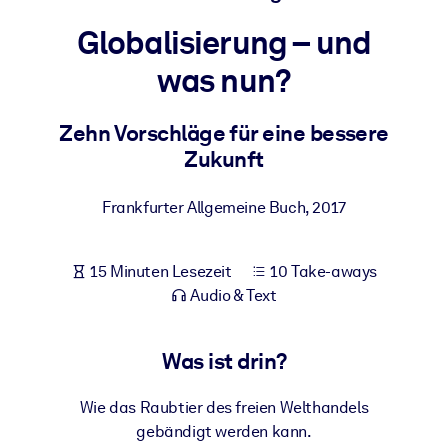
Gesundheit & Wohlbefinden
Globalisierung – und
Bauen Sie eine gesunde und resiliente Belegschaft auf.
was nun?
NACH SYSTEM
Zehn Vorschläge für eine bessere
Für LMS/LXP
Zukunft
Integrieren Sie kompaktes, verifiziertes Wissen in Ihr LMS/LXP für
bessere Lernergebnisse.
Frankfurter Allgemeine Buch
,
2017
Für Unternehmensbibliotheken
Bereichern Sie Ihre Unternehmensbibliothek mit
15 Minuten Lesezeit
10 Take-aways
vertrauenswürdigem, praxisnahem Business-Wissen.
Audio & Text
Für KI-Systeme
Nutzen Sie verlässliches, strukturiertes Wissen, um die Ergebnisse
Was ist drin?
Ihrer KI-Systeme zu optimieren.
Wie das Raubtier des freien Welthandels
gebändigt werden kann.