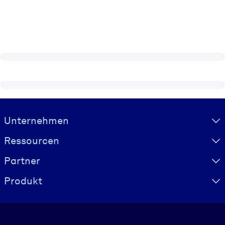
Visually hidden Text
Unternehmen
Ressourcen
Partner
Produkt
Sprache