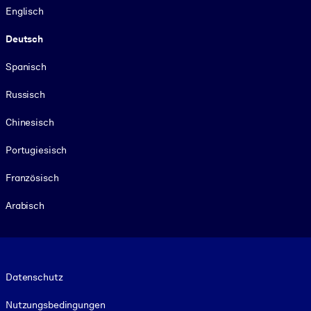
Englisch
Deutsch
Spanisch
Russisch
Chinesisch
Portugiesisch
Französisch
Arabisch
Footer legal
Datenschutz
Nutzungsbedingungen