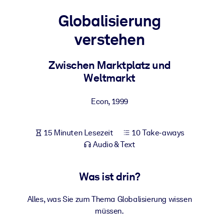
Gesundheit & Wohlbefinden
Globalisierung
Bauen Sie eine gesunde und resiliente Belegschaft auf.
verstehen
NACH SYSTEM
Zwischen Marktplatz und
Für LMS/LXP
Weltmarkt
Integrieren Sie kompaktes, verifiziertes Wissen in Ihr LMS/LXP für
bessere Lernergebnisse.
Econ
,
1999
Für Unternehmensbibliotheken
Bereichern Sie Ihre Unternehmensbibliothek mit
15 Minuten Lesezeit
10 Take-aways
vertrauenswürdigem, praxisnahem Business-Wissen.
Audio & Text
Für KI-Systeme
Nutzen Sie verlässliches, strukturiertes Wissen, um die Ergebnisse
Was ist drin?
Ihrer KI-Systeme zu optimieren.
Alles, was Sie zum Thema Globalisierung wissen
müssen.