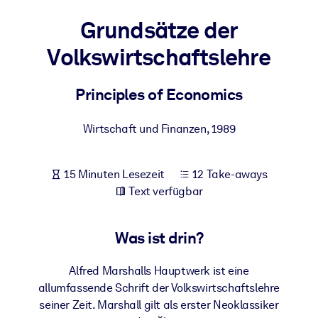
Gesundheit & Wohlbefinden
Grundsätze der
Bauen Sie eine gesunde und resiliente Belegschaft auf.
Volkswirtschaftslehre
NACH SYSTEM
Principles of Economics
Für LMS/LXP
Integrieren Sie kompaktes, verifiziertes Wissen in Ihr LMS/LXP für
Wirtschaft und Finanzen
,
1989
bessere Lernergebnisse.
Für Unternehmensbibliotheken
15 Minuten Lesezeit
12 Take-aways
Bereichern Sie Ihre Unternehmensbibliothek mit
Text verfügbar
vertrauenswürdigem, praxisnahem Business-Wissen.
Für KI-Systeme
Was ist drin?
Nutzen Sie verlässliches, strukturiertes Wissen, um die Ergebnisse
Ihrer KI-Systeme zu optimieren.
Alfred Marshalls Hauptwerk ist eine
allumfassende Schrift der Volkswirtschaftslehre
seiner Zeit. Marshall gilt als erster Neoklassiker